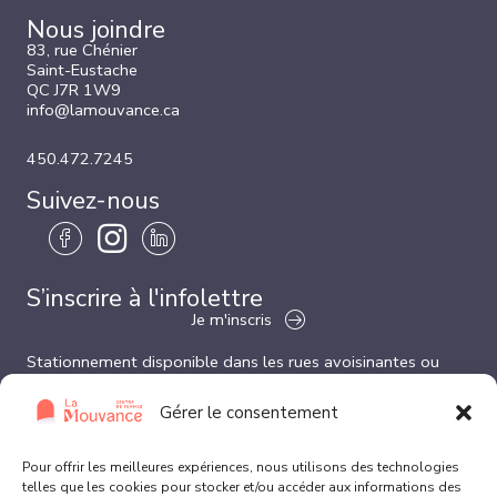
Nous joindre
83, rue Chénier
Saint-Eustache
QC J7R 1W9
info@lamouvance.ca
450.472.7245
Suivez-nous
S’inscrire à l'infolettre
Je m'inscris
Stationnement disponible dans les rues avoisinantes ou
dans le stationnement derrière l’église.
Veuillez nous aviser si vous désirez une place réservée pour
Gérer le consentement
les gens à mobilité réduite.
Liens utiles
Pour offrir les meilleures expériences, nous utilisons des technologies
telles que les cookies pour stocker et/ou accéder aux informations des