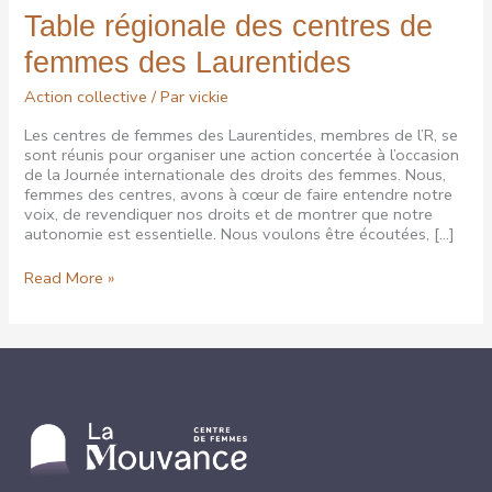
Table régionale des centres de
femmes des Laurentides
Action collective
/ Par
vickie
Les centres de femmes des Laurentides, membres de l’R, se
sont réunis pour organiser une action concertée à l’occasion
de la Journée internationale des droits des femmes. Nous,
femmes des centres, avons à cœur de faire entendre notre
voix, de revendiquer nos droits et de montrer que notre
autonomie est essentielle. Nous voulons être écoutées, […]
Table
Read More »
régionale
des
centres
de
femmes
des
Laurentides