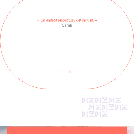
« D
ec les
« Un endroit respectueux et inclusif. »
Sarah
bi
pl
j'e
de 